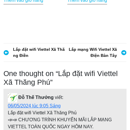
Thêm vào giỏ hàng
Thêm vào giỏ hàng
là:
tại
là:
tại
165.000 VND.
là:
165.000 VND.
là:
142.000 VND.
142.0
Đ
Lắp đặt wifi Viettel Xã Thă
Lắp mạng Wifi Viettel Xã
ng Điền
Điện Bàn Tây
i
ề
One thought on “
Lắp đặt wifi Viettel
u
Xã Thăng Phú
”
h
ư
Đỗ Thế Thưởng
viết:
ớ
06/05/2024 lúc 9:05 Sáng
n
Lắp đặt wifi Viettel Xã Thăng Phú
g
📣📣 CHƯƠNG TRÌNH KHUYẾN MÃI LẮP MẠNG
VIETTEL TOÀN QUỐC NGAY HÔM NAY.
b