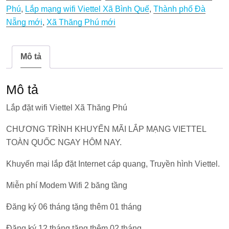
Phú
,
Lắp mạng wifi Viettel Xã Bình Quế
,
Thành phố Đà
Thăng
Nẵng mới
,
Xã Thăng Phú mới
Phú
số
lượng
Mô tả
Mô tả
Lắp đặt wifi Viettel Xã Thăng Phú
CHƯƠNG TRÌNH KHUYẾN MÃI LẮP MẠNG VIETTEL
TOÀN QUỐC NGAY HÔM NAY.
Khuyến mại lắp đặt Internet cáp quang, Truyền hình Viettel.
Miễn phí Modem Wifi 2 băng tầng
Đăng ký 06 tháng tặng thêm 01 tháng
Đăng ký 12 tháng tặng thêm 02 tháng