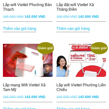
Lắp wifi Viettel Phường Bàn
Lắp đặt wifi Viettel Xã
Thạch
Thăng Điền
Giá
Giá
Giá
Giá
165.000
VND
142.000
VND
165.000
VND
142.000
VND
gốc
hiện
gốc
hiện
Thêm vào giỏ hàng
Thêm vào giỏ hàng
là:
tại
là:
tại
165.000 VND.
là:
165.000 VND.
là:
142.000 VND.
142.0
Giảm giá!
Giảm giá!
Lắp mạng Wifi Viettel Xã
Lắp wifi Viettel Phường Liên
Tam Mỹ
Chiểu
Giá
Giá
Giá
Giá
165.000
VND
142.000
VND
165.000
VND
142.000
VND
gốc
hiện
gốc
hiện