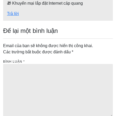
🎁 Khuyến mại lắp đặt Internet cáp quang
à
i
Trả lời
v
i
Để lại một bình luận
ế
t
Email của bạn sẽ không được hiển thị công khai.
Các trường bắt buộc được đánh dấu
*
BÌNH LUẬN
*