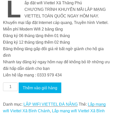
L
ắp đặt wifi Viettel Xã Thăng Phú
là:
tại
CHƯƠNG TRÌNH KHUYẾN MÃI LẮP MẠNG
165.000 VND.
là:
VIETTEL TOÀN QUỐC NGAY HÔM NAY.
142.000 VND.
Khuyến mại lắp đặt Internet cáp quang, Truyền hình Viettel.
Miễn phí Modem Wifi 2 băng tầng
Đăng ký 06 tháng tặng thêm 01 tháng
Đăng ký 12 tháng tặng thêm 02 tháng
Băng thông tăng gấp đôi giá rẻ bất ngờ giành cho hộ gia
đình
Nhanh tay đăng ký ngay hôm nay để không bỏ lỡ những ưu
đãi hấp dẫn dành cho bạn
Liên hệ lắp mạng : 0333 979 434
Lắp
Thêm vào giỏ hàng
đặt
wifi
Danh mục:
LẮP WIFI VIETTEL ĐÀ NẴNG
Thẻ:
Lắp mạng
Viettel
wifi Viettel Xã Bình Chánh
,
Lắp mạng wifi Viettel Xã Bình
Xã