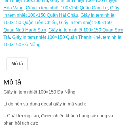
tem nhiệt 100x150mm
,
Giấy in tem nhiệt 100×150 Huyện
100×150
Hòa Vang
,
Giấy in tem nhiệt 100×150 Quận Cẩm Lệ
,
Giấy
Đà
in tem nhiệt 100×150 Quận Hải Châu
,
Giấy in tem nhiệt
Nẵng
100×150 Quận Liên Chiểu
,
Giấy in tem nhiệt 100×150
số
Quận Ngũ Hành Sơn
,
Giấy in tem nhiệt 100×150 Quận Sơn
lượng
Trà
,
Giấy in tem nhiệt 100×150 Quận Thanh Khê
,
tem nhiệt
100×150 Đà Nẵng
Mô tả
Mô tả
Giấy in tem nhiệt 100×150 Đà Nẵng
Lí do nên sử dụng decal giấy in mã vạch:
– Chất lượng cao, được nhiều khách hàng sử dụng và
phản hồi tích cực