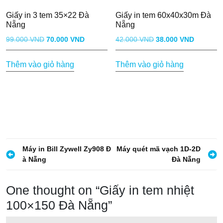
Giấy in 3 tem 35×22 Đà
Giấy in tem 60x40x30m Đà
Nẵng
Nẵng
Giá
Giá
Giá
Giá
99.000
VND
70.000
VND
42.000
VND
38.000
VND
gốc
hiện
gốc
hiện
Thêm vào giỏ hàng
Thêm vào giỏ hàng
là:
tại
là:
tại
99.000 VND.
là:
42.000 VND.
là:
70.000 VND.
38.000 
Đ
Máy in Bill Zywell Zy908 Đ
Máy quét mã vạch 1D-2D
à Nẵng
Đà Nẵng
i
ề
One thought on “
Giấy in tem nhiệt
u
100×150 Đà Nẵng
”
h