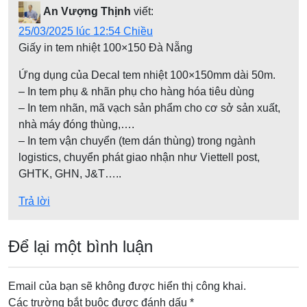
ư
An Vượng Thịnh
viết:
ớ
25/03/2025 lúc 12:54 Chiều
n
Giấy in tem nhiệt 100×150 Đà Nẵng
g
Ứng dụng của Decal tem nhiệt 100×150mm dài 50m.
b
– In tem phụ & nhãn phụ cho hàng hóa tiêu dùng
à
– In tem nhãn, mã vạch sản phẩm cho cơ sở sản xuất,
i
nhà máy đóng thùng,….
– In tem vận chuyển (tem dán thùng) trong ngành
v
logistics, chuyển phát giao nhận như Viettell post,
i
GHTK, GHN, J&T…..
ế
Trả lời
t
Để lại một bình luận
Email của bạn sẽ không được hiển thị công khai.
Các trường bắt buộc được đánh dấu
*