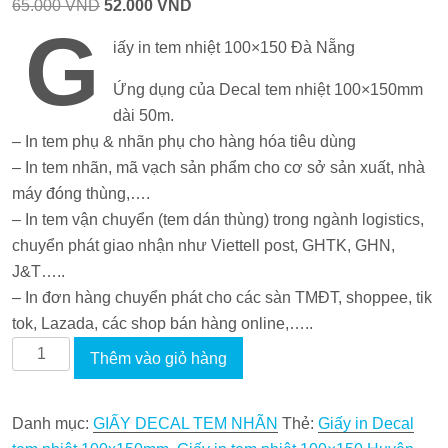
Giá
Giá
65.000
VND
52.000
VND
G
gốc
hiện
iấy in tem nhiệt 100×150 Đà Nẵng
là:
tại
65.000 VND.
là:
Ứng dụng của Decal tem nhiệt 100×150mm
52.000 VND.
dài 50m.
– In tem phụ & nhãn phụ cho hàng hóa tiêu dùng
– In tem nhãn, mã vạch sản phẩm cho cơ sở sản xuất, nhà
máy đóng thùng,….
– In tem vận chuyển (tem dán thùng) trong ngành logistics,
chuyển phát giao nhận như Viettell post, GHTK, GHN,
J&T…..
– In đơn hàng chuyển phát cho các sàn TMĐT, shoppee, tik
tok, Lazada, các shop bán hàng online,…..
Giấy
Thêm vào giỏ hàng
in
tem
Danh mục:
GIẤY DECAL TEM NHÃN
Thẻ:
Giấy in Decal
nhiệt