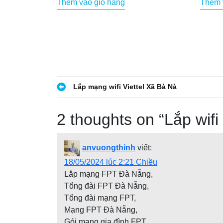
Thêm vào giỏ hàng
Thêm 
là:
tại
550.000 VND.
là:
400.000 VND.
Đ
Lắp mạng wifi Viettel Xã Bà Nà
i
2 thoughts on “
Lắp wif
ề
u
anvuongthinh
viết:
h
18/05/2024 lúc 2:21 Chiều
Lắp mạng FPT Đà Nẵng,
ư
Tổng đài FPT Đà Nẵng,
Tổng đài mạng FPT,
ớ
Mạng FPT Đà Nẵng,
n
Gói mạng gia đình FPT,