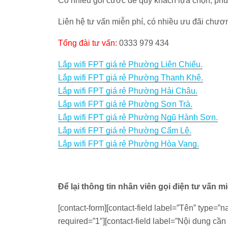
Có nhiều gói cước để quý khách lựa chọn, phù
Liên hệ tư vấn miễn phí, có nhiều ưu đãi chươn
Tổng đài tư vấn:
0333 979 434
Lắp wifi FPT giá rẻ Phường Liên Chiểu.
Lắp wifi FPT giá rẻ Phường Thanh Khê.
Lắp wifi FPT giá rẻ Phường Hải Châu.
Lắp wifi FPT giá rẻ Phường Sơn Trà.
Lắp wifi FPT giá rẻ Phường Ngũ Hành Sơn.
Lắp wifi FPT giá rẻ Phường Cẩm Lệ.
Lắp wifi FPT giá rẻ Phường Hòa Vang.
Để lại thông tin nhân viên gọi điện tư vấn m
[contact-form][contact-field label=”Tên” type=”n
required=”1″][contact-field label=”Nội dung cần H