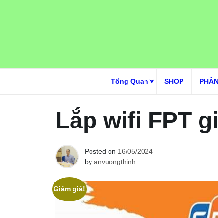
Skip
to
content
Tổng Quan
SHOP
PHẦN
Lắp wifi FPT g
Posted on
16/05/2024
by
anvuongthinh
Giảm giá!