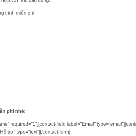
 hợp với nhu cầu dùng.
g trình miễn phí.
iễn phí nhé:
ame” required=”1″][contact-field label=”Email” type=”email”][conta
ỗ trợ” type=”text”][/contact-form]