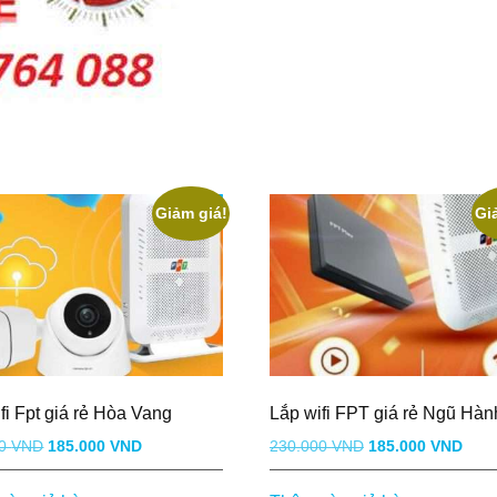
Giảm giá!
Gi
fi Fpt giá rẻ Hòa Vang
Lắp wifi FPT giá rẻ Ngũ Hà
Giá
Giá
Giá
Giá
00
VND
185.000
VND
230.000
VND
185.000
VND
gốc
hiện
gốc
hiện