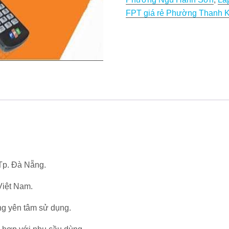
Nẵng
FPT giá rẻ Phường Thanh 
số
lượng
 Tp. Đà Nẵng.
Việt Nam.
ng yên tâm sử dụng.