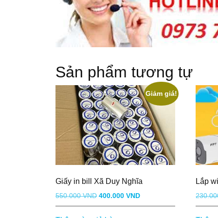
Sản phẩm tương tự
Giảm giá!
Giấy in bill Xã Duy Nghĩa
Lắp wi
Giá
Giá
550.000
VND
400.000
VND
230.0
gốc
hiện