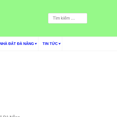
Tìm
kiếm
cho:
NHÀ ĐẤT ĐÀ NẴNG
TIN TỨC
Giá
hiện