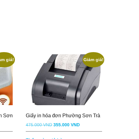
ảm giá!
Giảm giá!
nh Sơn
Giấy in hóa đơn Phường Sơn Trà
Giá
Giá
475.000
VND
355.000
VND
gốc
hiện