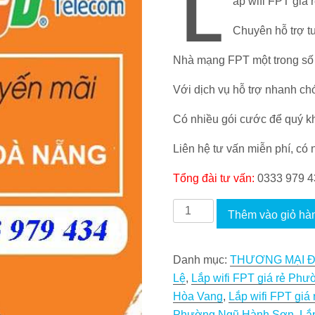
L
ắp wifi FPT giá
là:
230.000 VND.
Chuyên hỗ trợ tư
Nhà mạng FPT một trong số 
Với dịch vụ hỗ trợ nhanh c
Có nhiều gói cước để quý k
Liên hệ tư vấn miễn phí, có 
Tổng đài tư vấn:
0333 979 4
Lắp
Thêm vào giỏ hà
wifi
FPT
Danh mục:
THƯƠNG MẠI Đ
giá
Lệ
,
Lắp wifi FPT giá rẻ Ph
rẻ
Hòa Vang
,
Lắp wifi FPT giá
Đà
Phường Ngũ Hành Sơn
,
Lắ