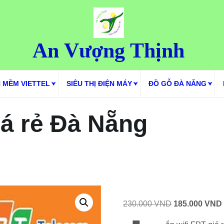
An Vượng Thịnh
 MỀM VIETTEL
SIÊU THỊ ĐIỆN MÁY
ĐỒ GỖ ĐÀ NẴNG
iá rẻ Đà Nẵng
Giá
230.000
VND
185.000
VND
gốc