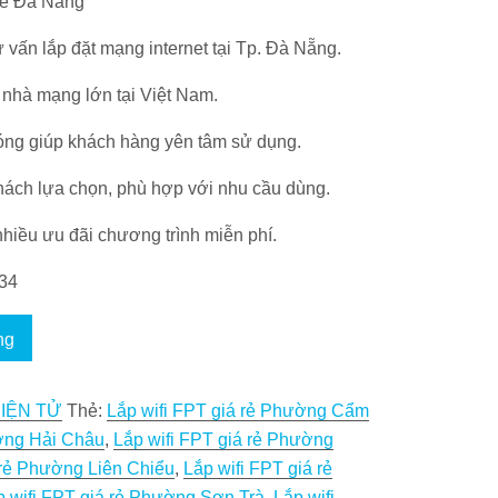
 rẻ Đà Nẵng
tại
là:
 vấn lắp đặt mạng internet tại Tp. Đà Nẵng.
185.000 VND.
nhà mạng lớn tại Việt Nam.
hóng giúp khách hàng yên tâm sử dụng.
hách lựa chọn, phù hợp với nhu cầu dùng.
nhiều ưu đãi chương trình miễn phí.
34
ng
IỆN TỬ
Thẻ:
Lắp wifi FPT giá rẻ Phường Cẩm
ường Hải Châu
,
Lắp wifi FPT giá rẻ Phường
 rẻ Phường Liên Chiểu
,
Lắp wifi FPT giá rẻ
p wifi FPT giá rẻ Phường Sơn Trà
,
Lắp wifi