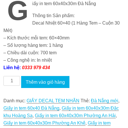
G
iấy in tem 60x40x30m Đà Nẵng
là:
tại
42.000 VND.
là:
Thông tin Sản phẩm:
38.000 VND.
Decal Nhiệt 60×40 (1 Hàng Tem – Cuộn 30
Mét)
– Kích thước mỗi tem: 60×40mm
– Số lượng hàng tem: 1 hàng
– Chiều dài cuộn: 700 tem
– Công nghệ in: In nhiệt
Liên hệ:
0333 979 434
Giấy
Thêm vào giỏ hàng
in
tem
Danh mục:
GIẤY DECAL TEM NHÃN
Thẻ:
Đà Nẵng mới
,
60x40x30m
Giấy in tem 60x40 Đà Nẵng
,
Giấy in tem 60x40x30m Đặc
Đà
khu Hoàng Sa
,
Giấy in tem 60x40x30m Phường An Hải
,
Nẵng
Giấy in tem 60x40x30m Phường An Khê
,
Giấy in tem
số