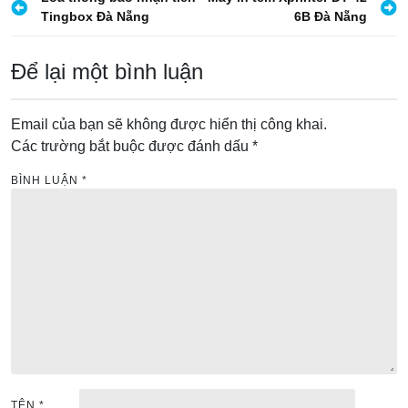
Đ
Tingbox Đà Nẵng
6B Đà Nẵng
i
ề
Để lại một bình luận
u
h
Email của bạn sẽ không được hiển thị công khai.
ư
Các trường bắt buộc được đánh dấu
*
ớ
BÌNH LUẬN
*
n
g
b
à
i
v
i
ế
TÊN
*