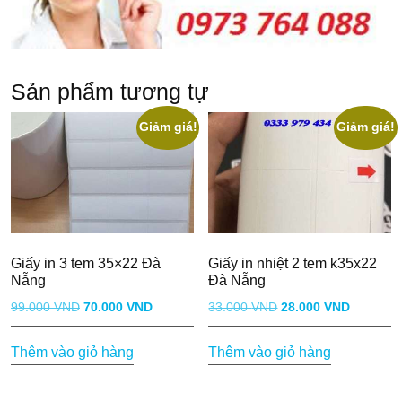
Sản phẩm tương tự
Giảm giá!
Giảm giá!
Giấy in 3 tem 35×22 Đà
Giấy in nhiệt 2 tem k35x22
Nẵng
Đà Nẵng
Giá
Giá
Giá
Giá
99.000
VND
70.000
VND
33.000
VND
28.000
VND
gốc
hiện
gốc
hiện
Thêm vào giỏ hàng
Thêm vào giỏ hàng
là:
tại
là:
tại
99.000 VND.
là:
33.000 VND.
là:
70.000 VND.
28.000 