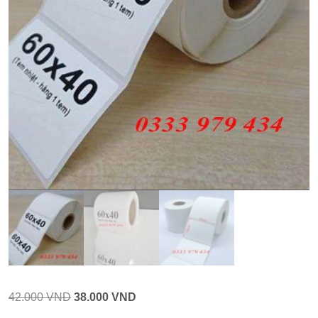
Giá
Giá
42.000
VND
38.000
VND
gốc
hiện