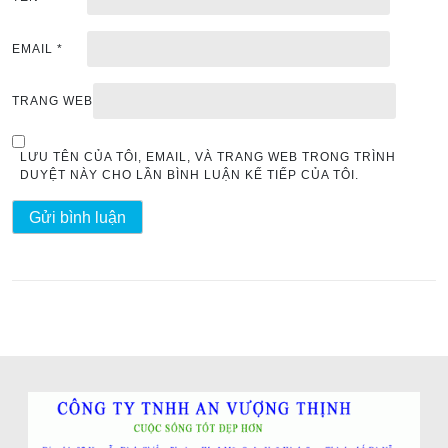
t
EMAIL
*
TRANG WEB
LƯU TÊN CỦA TÔI, EMAIL, VÀ TRANG WEB TRONG TRÌNH
DUYỆT NÀY CHO LẦN BÌNH LUẬN KẾ TIẾP CỦA TÔI.