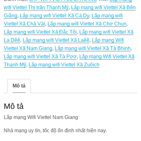
Viettel
wifi Viettel Thị trấn Thạnh Mỹ
,
Lắp mạng wifi Viettel Xã Bến
Nam
Giằng
,
Lắp mạng wifi Viettel Xã Cà Dy
,
Lắp mạng wifi
Giang
Viettel Xã Chà Vàl
,
Lắp mạng wifi Viettel Xã Chơ Chun
,
số
Lắp mạng wifi Viettel Xã Đắc Tôi
,
Lắp mạng wifi Viettel Xã
lượng
La Dêê
,
Lắp mạng wifi Viettel Xã Laêê
,
Lắp mạng Wifi
Viettel Xã Nam Giang
,
Lắp mạng wifi Viettel Xã Tà Bhinh
,
Lắp mạng wifi Viettel Xã Tà Pơơ
,
Lắp mạng Wifi Viettel Xã
Thạnh Mỹ
,
Lắp mạng wifi Viettel Xã Zuôich
Mô tả
Mô tả
Lắp mạng Wifi Viettel Nam Giang
Nhà mạng uy tín, tốc độ ổn định nhất hiện nay.