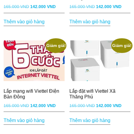
Giá
Giá
Giá
Giá
165.000
VND
142.000
VND
165.000
VND
142.000
VND
gốc
hiện
gốc
hiện
Thêm vào giỏ hàng
Thêm vào giỏ hàng
là:
tại
là:
tại
165.000 VND.
là:
165.000 VND.
là:
142.000 VND.
142.0
Giảm giá!
Giảm giá!
Lắp mạng wifi Viettel Điện
Lắp đặt wifi Viettel Xã
Bàn Đông
Thăng Phú
Giá
Giá
Giá
Giá
165.000
VND
142.000
VND
165.000
VND
142.000
VND
gốc
hiện
gốc
hiện
Thêm vào giỏ hàng
Thêm vào giỏ hàng
là:
tại
là:
tại
165.000 VND.
là:
165.000 VND.
là: