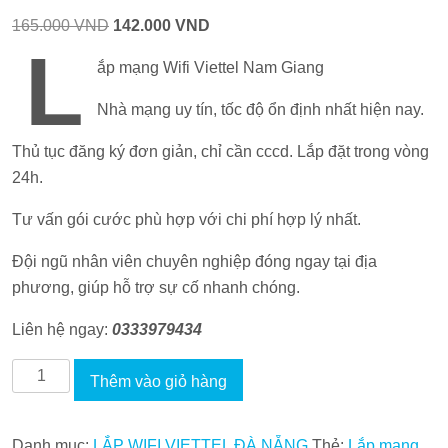
Giá
Giá
165.000
VND
142.000
VND
L
gốc
hiện
ắp mạng Wifi Viettel Nam Giang
là:
tại
165.000 VND.
là:
Nhà mạng uy tín, tốc độ ổn định nhất hiện nay.
142.000 VND.
Thủ tục đăng ký đơn giản, chỉ cần cccd. Lắp đặt trong vòng
24h.
Tư vấn gói cước phù hợp với chi phí hợp lý nhất.
Đội ngũ nhân viên chuyên nghiệp đóng ngay tại địa
phương, giúp hỗ trợ sự cố nhanh chóng.
Liên hệ ngay:
0333979434
Lắp
Thêm vào giỏ hàng
mạng
Wifi
Danh mục:
LẮP WIFI VIETTEL ĐÀ NẴNG
Thẻ:
Lắp mạng