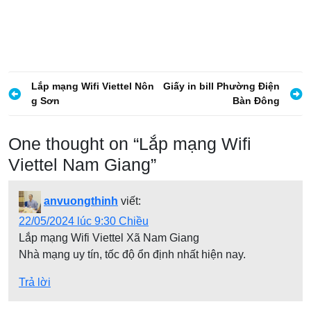
142.000 VND.
142.0
Đ
Lắp mạng Wifi Viettel Nôn
Giấy in bill Phường Điện
g Sơn
Bàn Đông
i
ề
One thought on “
Lắp mạng Wifi
u
Viettel Nam Giang
”
h
ư
anvuongthinh
viết:
ớ
22/05/2024 lúc 9:30 Chiều
n
Lắp mạng Wifi Viettel Xã Nam Giang
g
Nhà mạng uy tín, tốc độ ổn định nhất hiện nay.
b
Trả lời
à