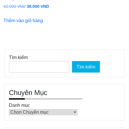
Giá
Giá
42.000
VND
38.000
VND
gốc
hiện
Thêm vào giỏ hàng
là:
tại
42.000 VND.
là:
38.000 VND.
Tìm kiếm
Tìm kiếm
Chuyên Mục
Danh mục