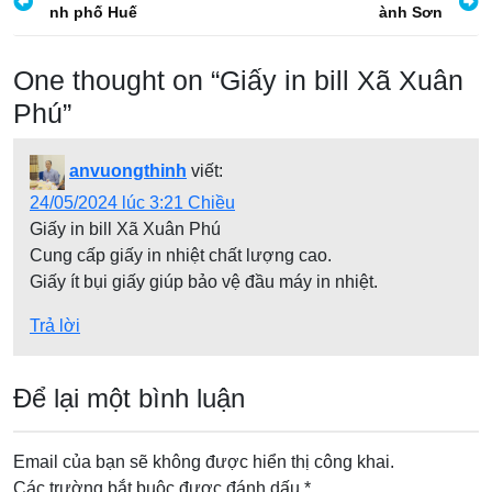
nh phố Huế
ành Sơn
i
ề
One thought on “
Giấy in bill Xã Xuân
u
Phú
”
h
ư
anvuongthinh
viết:
ớ
24/05/2024 lúc 3:21 Chiều
n
Giấy in bill Xã Xuân Phú
g
Cung cấp giấy in nhiệt chất lượng cao.
Giấy ít bụi giấy giúp bảo vệ đầu máy in nhiệt.
b
à
Trả lời
i
v
Để lại một bình luận
i
ế
Email của bạn sẽ không được hiển thị công khai.
t
Các trường bắt buộc được đánh dấu
*