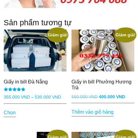
Sản phẩm tương tự
Giảm giá!
Giảm giá!
Giấy in bill Đà Nẵng
Giấy in bill Phường Hương
Trà
Được xếp
Giá
Giá
550.000
VND
400.000
VND
Khoảng
355.000
VND
–
530.000
VND
hạng
5.00
gốc
hiện
giá:
Sản
5 sao
Thêm vào giỏ hàng
Chọn
là:
tại
từ
phẩm
550.000 VND.
là:
355.000 VND
này
400.0
đến
có
530.000 VND
Giảm giá!
Giảm giá!