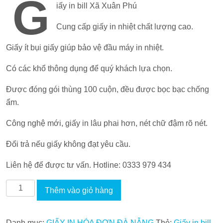
G
iấy in bill Xã Xuân Phú
là:
tại
475.000 VND.
là:
Cung cấp giấy in nhiệt chất lượng cao.
355.000 VND.
Giấy ít bụi giấy giúp bảo vệ đầu máy in nhiệt.
Có các khổ thông dụng để quý khách lựa chọn.
Được đóng gói thùng 100 cuộn, đều được bọc bạc chống
ẩm.
Công nghệ mới, giấy in lâu phai hơn, nét chữ đậm rõ nét.
Đổi trả nếu giấy không đạt yêu cầu.
Liên hệ để được tư vấn. Hotline: 0333 979 434
Giấy
Thêm vào giỏ hàng
in
bill
Danh mục:
GIẤY IN HÓA ĐƠN ĐÀ NẴNG
Thẻ:
Giấy in bill