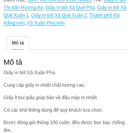
Xã
Thị trấn Hương An
,
Giấy in bill Xã Quế Phú
,
Giấy in bill Xã
Xuân
Quế Xuân 1
,
Giấy in bill Xã Quế Xuân 2
,
Thành phố Đà
Phú
Nẵng mới
,
Xã Xuân Phú mới
số
lượng
Mô tả
Mô tả
Giấy in bill Xã Xuân Phú
Cung cấp giấy in nhiệt chất lượng cao.
Giấy ít bụi giấy giúp bảo vệ đầu máy in nhiệt.
Có các khổ thông dụng để quý khách lựa chọn.
Được đóng gói thùng 100 cuộn, đều được bọc bạc chống
ẩm.