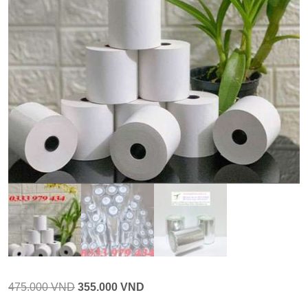
Giá
Giá
475.000
VND
355.000
VND
gốc
hiện