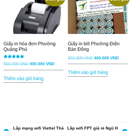
nhiều
biến
thể.
Các
tùy
chọn
Giấy in hóa đơn Phường
Giấy in bill Phường Điện
có
Quảng Phú
Bàn Đông
thể
Giá
Giá
550.000
VND
400.000
VND
được
Được xếp
Giá
Giá
550.000
VND
400.000
VND
gốc
hiện
hạng
chọn
5.00
gốc
hiện
Thêm vào giỏ hàng
là:
tại
5 sao
trên
Thêm vào giỏ hàng
là:
tại
550.000 VND.
là:
trang
550.000 VND.
là:
400.0
sản
400.000 VND.
phẩm
Đ
Lắp mạng wifi Viettel Thà
Lắp wifi FPT giá rẻ Ngũ H