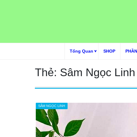
Skip
to
content
Tổng Quan
SHOP
PHẦN
Thẻ:
Sâm Ngọc Linh 
SÂM NGỌC LINH