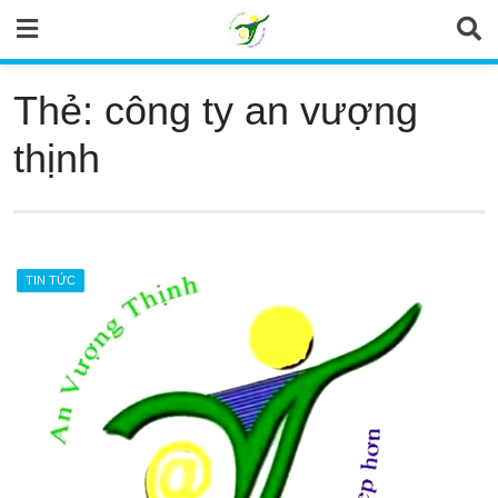
Skip
to
content
Thẻ:
công ty an vượng
thịnh
TIN TỨC