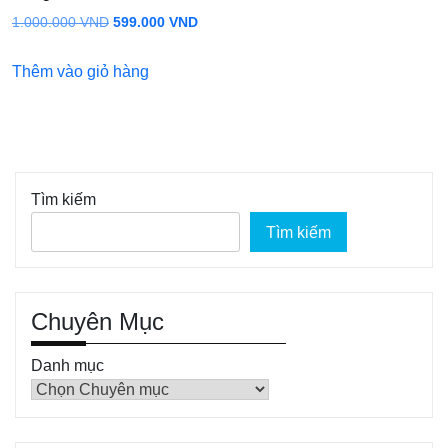
Giá
Giá
1.000.000
VND
599.000
VND
gốc
hiện
Thêm vào giỏ hàng
là:
tại
1.000.000 VND.
là:
599.000 VND.
Tìm kiếm
Tìm kiếm
Chuyên Mục
Danh mục