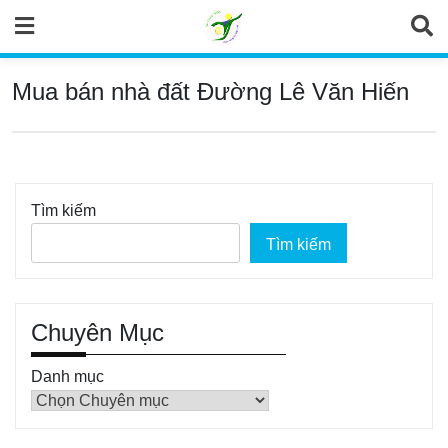
Skip
to
content
Mua bán nhà đất Đường Lê Văn Hiến
Tìm kiếm
Tìm kiếm
Chuyên Mục
Danh mục