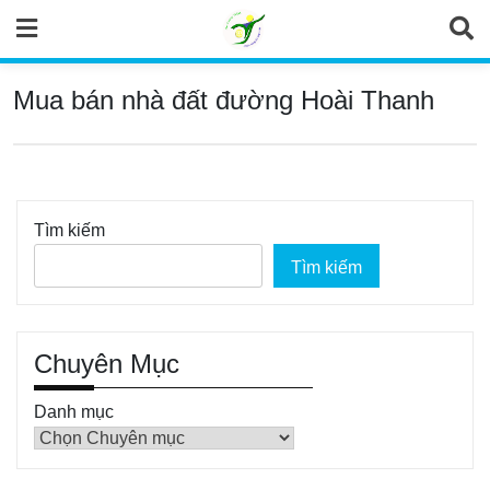
Skip
to
content
Mua bán nhà đất đường Hoài Thanh
Tìm kiếm
Tìm kiếm
Chuyên Mục
Danh mục