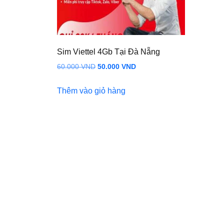
Sim Viettel 4Gb Tại Đà Nẵng
Giá
Giá
60.000
VND
50.000
VND
gốc
hiện
Thêm vào giỏ hàng
là:
tại
60.000 VND.
là:
50.000 VND.