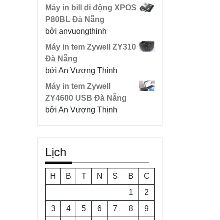
Máy in bill di động XPOS
P80BL Đà Nẵng
bởi anvuongthinh
Máy in tem Zywell ZY310
Đà Nẵng
bởi An Vượng Thịnh
Máy in tem Zywell
ZY4600 USB Đà Nẵng
bởi An Vượng Thịnh
Lịch
H
B
T
N
S
B
C
1
2
3
4
5
6
7
8
9