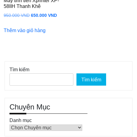
Máy tính tiền Xprinter XP-
58IIH Thanh Khê
Giá
Giá
950.000
VND
650.000
VND
gốc
hiện
Thêm vào giỏ hàng
là:
tại
950.000 VND.
là:
650.000 VND.
Tìm kiếm
Tìm kiếm
Chuyên Mục
Danh mục