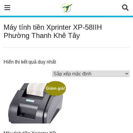
Skip
to
content
Máy tính tiền Xprinter XP-58IIH
Phường Thanh Khê Tây
Hiển thị kết quả duy nhất
Giảm giá!