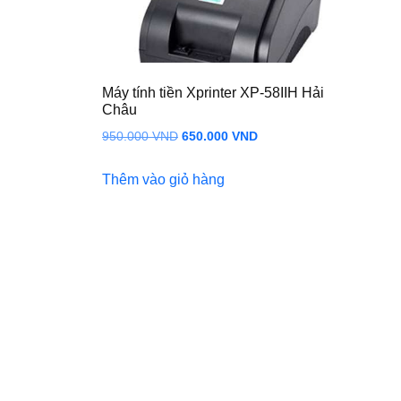
Máy tính tiền Xprinter XP-58IIH Hải
Châu
Giá
Giá
950.000
VND
650.000
VND
gốc
hiện
Thêm vào giỏ hàng
là:
tại
950.000 VND.
là:
650.000 VND.