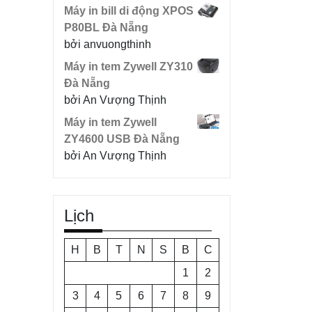
Máy in bill di động XPOS
P80BL Đà Nẵng
bởi anvuongthinh
Máy in tem Zywell ZY310
Đà Nẵng
bởi An Vượng Thịnh
Máy in tem Zywell
ZY4600 USB Đà Nẵng
bởi An Vượng Thịnh
Lịch
H
B
T
N
S
B
C
1
2
3
4
5
6
7
8
9