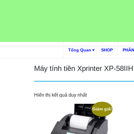
Skip
to
content
Tổng Quan
SHOP
PHẦN
Máy tính tiền Xprinter XP-58I
Hiển thị kết quả duy nhất
Giảm giá!