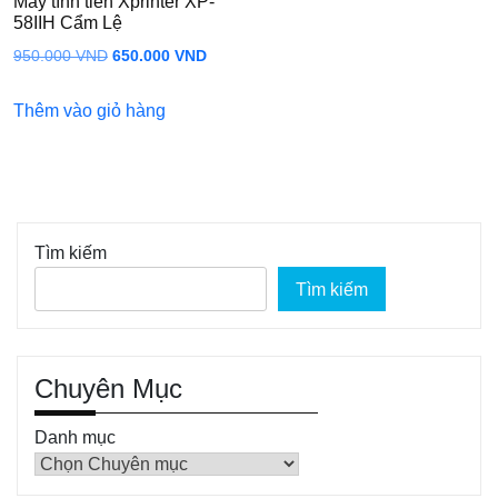
Máy tính tiền Xprinter XP-
58IIH Cẩm Lệ
Giá
Giá
950.000
VND
650.000
VND
gốc
hiện
Thêm vào giỏ hàng
là:
tại
950.000 VND.
là:
650.000 VND.
Tìm kiếm
Tìm kiếm
Chuyên Mục
Danh mục