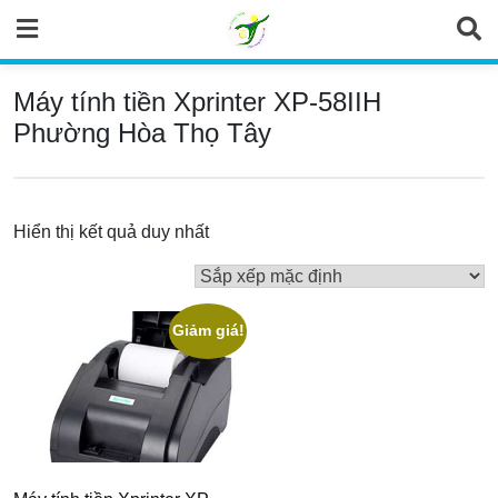
Skip
to
content
Máy tính tiền Xprinter XP-58IIH
Phường Hòa Thọ Tây
Hiển thị kết quả duy nhất
Giảm giá!