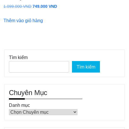
Giá
Giá
1.099.000
VND
749.000
VND
gốc
hiện
Thêm vào giỏ hàng
là:
tại
1.099.000 VND.
là:
749.000 VND.
Tìm kiếm
Tìm kiếm
Chuyên Mục
Danh mục