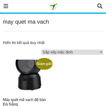
Skip
to
content
may quet ma vach
Hiển thị kết quả duy nhất
Giảm giá!
Máy quét mã vạch để bàn
Đà Nẵng