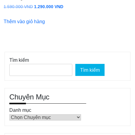
Giá
Giá
1.590.000
VND
1.290.000
VND
gốc
hiện
Thêm vào giỏ hàng
là:
tại
1.590.000 VND.
là:
1.290.000 VND.
Tìm kiếm
Tìm kiếm
Chuyên Mục
Danh mục