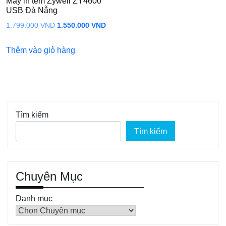
Máy in tem Zywell ZY4600
USB Đà Nẵng
Giá
Giá
1.799.000
VND
1.550.000
VND
gốc
hiện
Thêm vào giỏ hàng
là:
tại
1.799.000 VND.
là:
1.550.000 VND.
Tìm kiếm
Tìm kiếm
Chuyên Mục
Danh mục