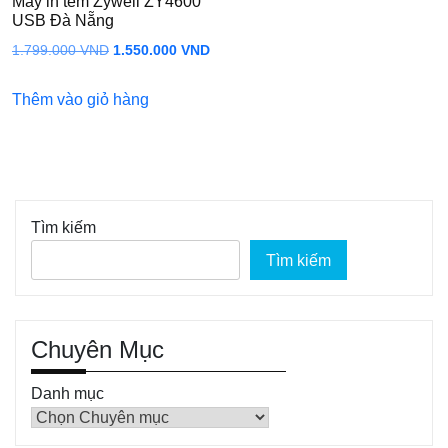
Máy in tem Zywell ZY4600
USB Đà Nẵng
Giá
Giá
1.799.000
VND
1.550.000
VND
gốc
hiện
Thêm vào giỏ hàng
là:
tại
1.799.000 VND.
là:
1.550.000 VND.
Tìm kiếm
Tìm kiếm
Chuyên Mục
Danh mục