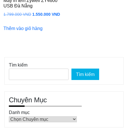
Máy in tem Zywell ZY4600
USB Đà Nẵng
Giá
Giá
1.799.000
VND
1.550.000
VND
gốc
hiện
Thêm vào giỏ hàng
là:
tại
1.799.000 VND.
là:
1.550.000 VND.
Tìm kiếm
Tìm kiếm
Chuyên Mục
Danh mục