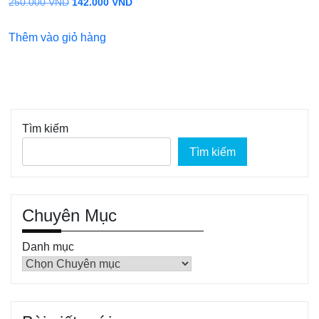
Giá
Giá
250.000
VND
142.000
VND
gốc
hiện
Thêm vào giỏ hàng
là:
tại
250.000 VND.
là:
142.000 VND.
Tìm kiếm
Tìm kiếm
Chuyên Mục
Danh mục