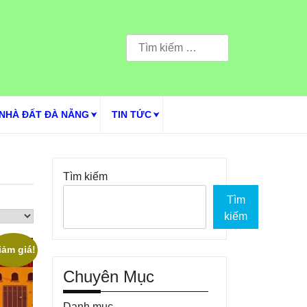
Tìm
kiếm
cho:
NHÀ ĐẤT ĐÀ NẴNG
TIN TỨC
Tìm kiếm
Tìm
kiếm
iảm giá!
Chuyên Mục
Danh mục