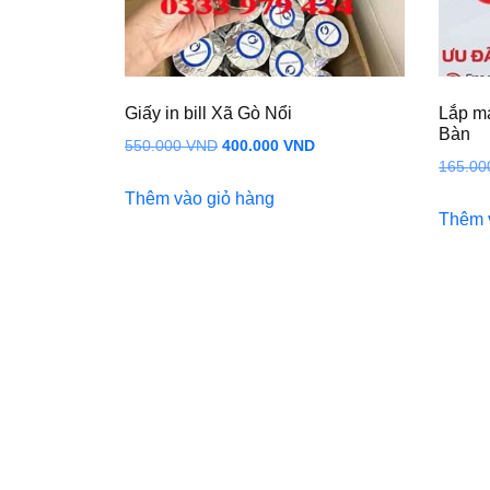
Giấy in bill Xã Gò Nổi
Lắp mạ
Bàn
Giá
Giá
550.000
VND
400.000
VND
165.0
gốc
hiện
Thêm vào giỏ hàng
là:
tại
Thêm 
550.000 VND.
là:
400.000 VND.