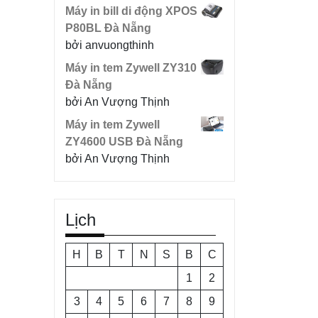
Máy in bill di động XPOS
P80BL Đà Nẵng
bởi anvuongthinh
Máy in tem Zywell ZY310
Đà Nẵng
bởi An Vượng Thịnh
Máy in tem Zywell
ZY4600 USB Đà Nẵng
bởi An Vượng Thịnh
Lịch
H
B
T
N
S
B
C
1
2
3
4
5
6
7
8
9