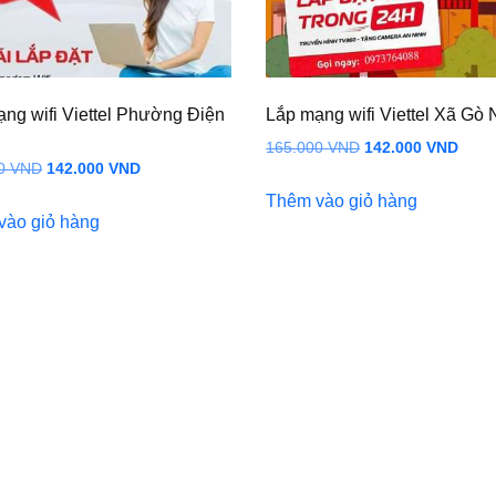
ng wifi Viettel Phường Điện
Lắp mạng wifi Viettel Xã Gò 
Giá
Giá
165.000
VND
142.000
VND
Giá
Giá
00
VND
142.000
VND
gốc
hiện
gốc
hiện
Thêm vào giỏ hàng
là:
tại
vào giỏ hàng
là:
tại
165.000 VND.
là:
165.000 VND.
là:
142.
142.000 VND.