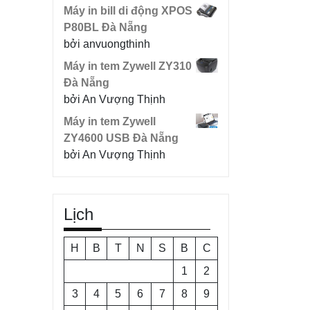
Máy in bill di động XPOS
P80BL Đà Nẵng
bởi anvuongthinh
Máy in tem Zywell ZY310
Đà Nẵng
bởi An Vượng Thịnh
Máy in tem Zywell
ZY4600 USB Đà Nẵng
bởi An Vượng Thịnh
Lịch
H
B
T
N
S
B
C
1
2
3
4
5
6
7
8
9