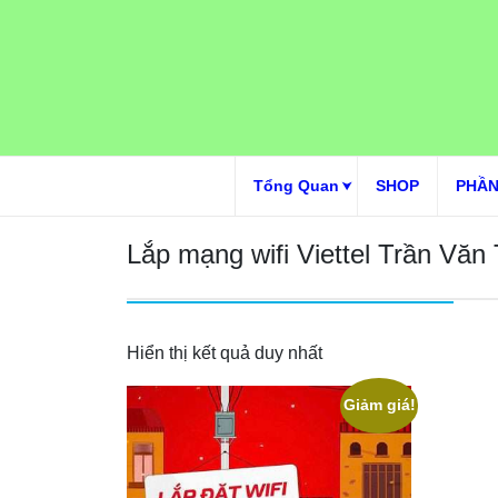
Skip
to
content
Tổng Quan
SHOP
PHẦN
Lắp mạng wifi Viettel Trần Văn
Hiển thị kết quả duy nhất
Giảm giá!