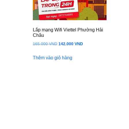
Lắp mạng Wifi Viettel Phường Hải
Châu
Giá
Giá
165.000
VND
142.000
VND
gốc
hiện
Thêm vào giỏ hàng
là:
tại
165.000 VND.
là:
142.000 VND.