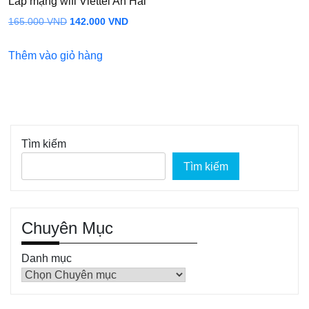
Lắp mạng wifi Viettel An Hải
Giá
Giá
165.000
VND
142.000
VND
gốc
hiện
Thêm vào giỏ hàng
là:
tại
165.000 VND.
là:
142.000 VND.
Tìm kiếm
Tìm kiếm
Chuyên Mục
Danh mục