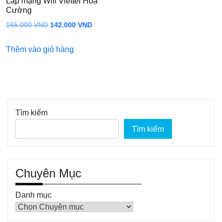
Lắp mạng Wifi Viettel Hòa
Cường
Giá
Giá
165.000
VND
142.000
VND
gốc
hiện
Thêm vào giỏ hàng
là:
tại
165.000 VND.
là:
142.000 VND.
Tìm kiếm
Tìm kiếm
Chuyên Mục
Danh mục