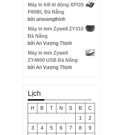
Máy in bill di động XPOS
P80BL Đà Nẵng
bởi anvuongthinh
Máy in tem Zywell ZY310
Đà Nẵng
bởi An Vượng Thịnh
Máy in tem Zywell
ZY4600 USB Đà Nẵng
bởi An Vượng Thịnh
Lịch
H
B
T
N
S
B
C
1
2
3
4
5
6
7
8
9