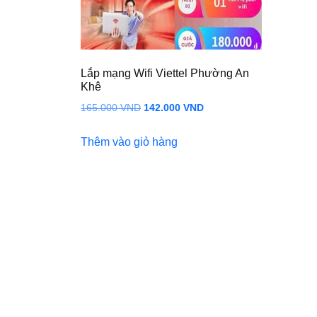
Lắp mạng Wifi Viettel Phường An
Khê
Giá
Giá
165.000
VND
142.000
VND
gốc
hiện
Thêm vào giỏ hàng
là:
tại
165.000 VND.
là:
142.000 VND.