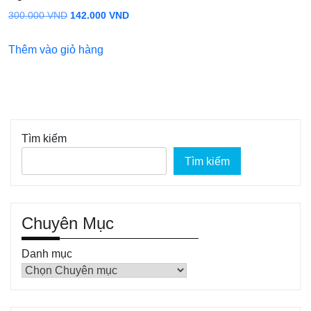
Giá
Giá
300.000
VND
142.000
VND
gốc
hiện
Thêm vào giỏ hàng
là:
tại
300.000 VND.
là:
142.000 VND.
Tìm kiếm
Tìm kiếm
Chuyên Mục
Danh mục