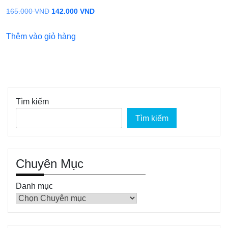
Giá
Giá
165.000
VND
142.000
VND
gốc
hiện
Thêm vào giỏ hàng
là:
tại
165.000 VND.
là:
142.000 VND.
Tìm kiếm
Tìm kiếm
Chuyên Mục
Danh mục