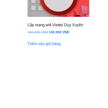
Lắp mạng wifi Viettel Duy Xuyên
Giá
Giá
165.000
VND
142.000
VND
gốc
hiện
Thêm vào giỏ hàng
là:
tại
165.000 VND.
là:
142.000 VND.