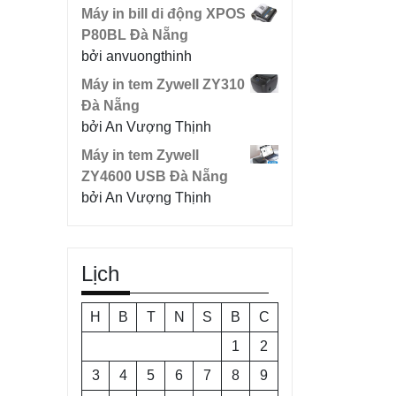
Máy in bill di động XPOS
P80BL Đà Nẵng
bởi anvuongthinh
Máy in tem Zywell ZY310
Đà Nẵng
bởi An Vượng Thịnh
Máy in tem Zywell
ZY4600 USB Đà Nẵng
bởi An Vượng Thịnh
Lịch
H
B
T
N
S
B
C
1
2
3
4
5
6
7
8
9