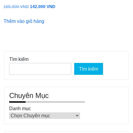
Giá
Giá
165.000
VND
142.000
VND
gốc
hiện
Thêm vào giỏ hàng
là:
tại
165.000 VND.
là:
142.000 VND.
Tìm kiếm
Tìm kiếm
Chuyên Mục
Danh mục