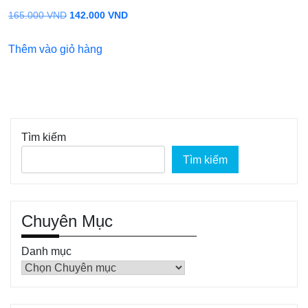
Giá
Giá
165.000
VND
142.000
VND
gốc
hiện
Thêm vào giỏ hàng
là:
tại
165.000 VND.
là:
142.000 VND.
Tìm kiếm
Tìm kiếm
Chuyên Mục
Danh mục