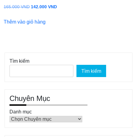
Giá
Giá
165.000
VND
142.000
VND
gốc
hiện
Thêm vào giỏ hàng
là:
tại
165.000 VND.
là:
142.000 VND.
Tìm kiếm
Tìm kiếm
Chuyên Mục
Danh mục