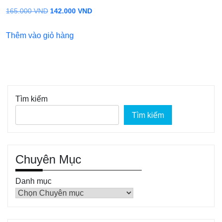
Giá
Giá
165.000
VND
142.000
VND
gốc
hiện
Thêm vào giỏ hàng
là:
tại
165.000 VND.
là:
142.000 VND.
Tìm kiếm
Tìm kiếm
Chuyên Mục
Danh mục