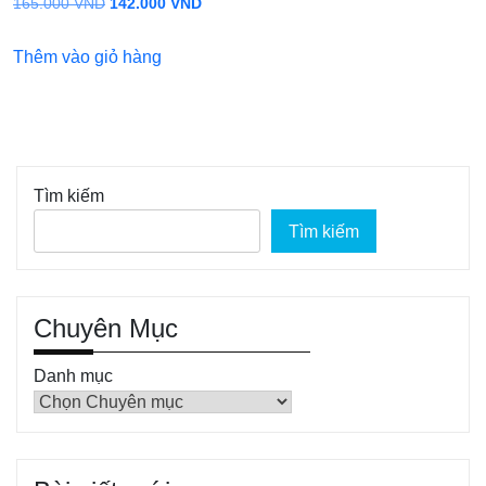
Giá
Giá
165.000
VND
142.000
VND
gốc
hiện
Thêm vào giỏ hàng
là:
tại
165.000 VND.
là:
142.000 VND.
Tìm kiếm
Tìm kiếm
Chuyên Mục
Danh mục