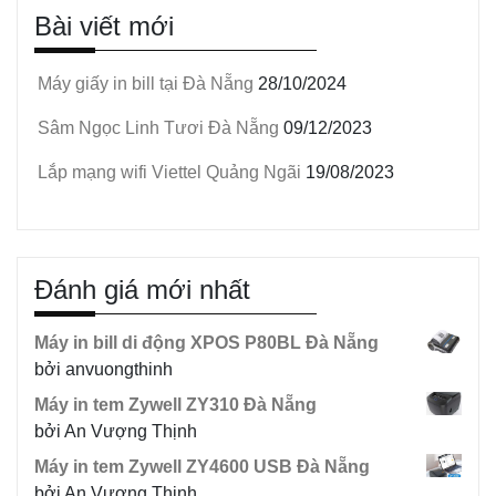
Bài viết mới
sản
phẩm
Máy giấy in bill tại Đà Nẵng
28/10/2024
Sâm Ngọc Linh Tươi Đà Nẵng
09/12/2023
Lắp mạng wifi Viettel Quảng Ngãi
19/08/2023
Đánh giá mới nhất
Máy in bill di động XPOS P80BL Đà Nẵng
bởi anvuongthinh
Máy in tem Zywell ZY310 Đà Nẵng
bởi An Vượng Thịnh
Máy in tem Zywell ZY4600 USB Đà Nẵng
bởi An Vượng Thịnh