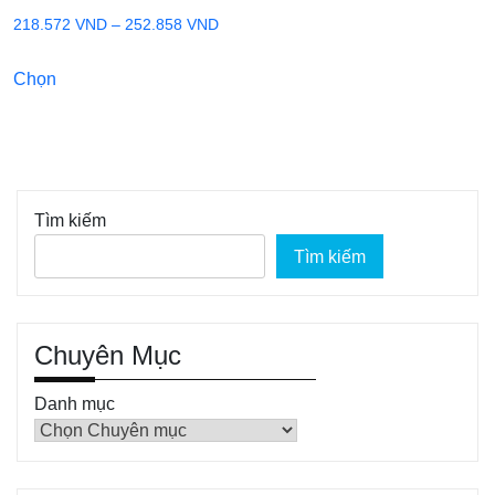
Khoảng
218.572
VND
–
252.858
VND
giá:
Sản
Chọn
từ
phẩm
218.572 VND
này
đến
có
252.858 VND
nhiều
biến
Tìm kiếm
thể.
Tìm kiếm
Các
tùy
chọn
có
Chuyên Mục
thể
Danh mục
được
chọn
trên
trang