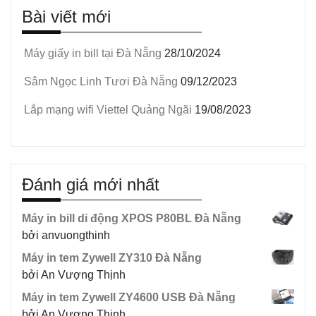
Bài viết mới
sản
phẩm
Máy giấy in bill tại Đà Nẵng
28/10/2024
Sâm Ngọc Linh Tươi Đà Nẵng
09/12/2023
Lắp mạng wifi Viettel Quảng Ngãi
19/08/2023
Đánh giá mới nhất
Máy in bill di động XPOS P80BL Đà Nẵng
bởi anvuongthinh
Máy in tem Zywell ZY310 Đà Nẵng
bởi An Vượng Thịnh
Máy in tem Zywell ZY4600 USB Đà Nẵng
bởi An Vượng Thịnh