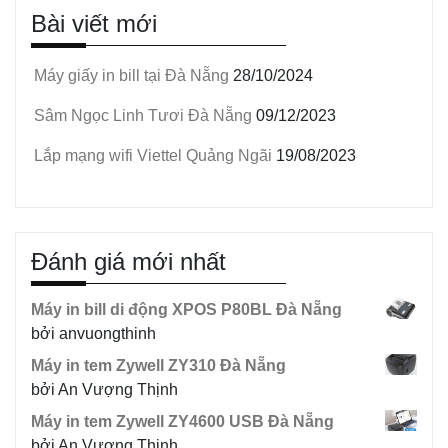
Bài viết mới
sản
phẩm
Máy giấy in bill tại Đà Nẵng
28/10/2024
Sâm Ngọc Linh Tươi Đà Nẵng
09/12/2023
Lắp mạng wifi Viettel Quảng Ngãi
19/08/2023
Đánh giá mới nhất
Máy in bill di động XPOS P80BL Đà Nẵng
bởi anvuongthinh
Máy in tem Zywell ZY310 Đà Nẵng
bởi An Vượng Thịnh
Máy in tem Zywell ZY4600 USB Đà Nẵng
bởi An Vượng Thịnh