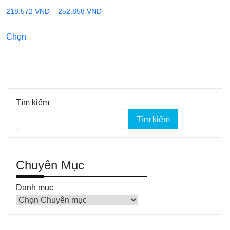
Khoảng
218.572
VND
–
252.858
VND
giá:
Sản
Chọn
từ
phẩm
218.572 VND
này
đến
có
252.858 VND
nhiều
biến
Tìm kiếm
thể.
Tìm kiếm
Các
tùy
chọn
có
Chuyên Mục
thể
Danh mục
được
chọn
trên
trang