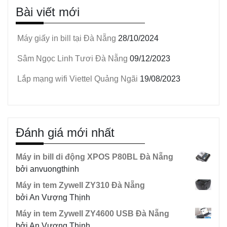
Bài viết mới
sản
phẩm
Máy giấy in bill tại Đà Nẵng
28/10/2024
Sâm Ngọc Linh Tươi Đà Nẵng
09/12/2023
Lắp mạng wifi Viettel Quảng Ngãi
19/08/2023
Đánh giá mới nhất
Máy in bill di động XPOS P80BL Đà Nẵng
bởi anvuongthinh
Máy in tem Zywell ZY310 Đà Nẵng
bởi An Vượng Thịnh
Máy in tem Zywell ZY4600 USB Đà Nẵng
bởi An Vượng Thịnh