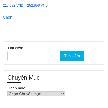
Khoảng
218.572
VND
–
252.858
VND
giá:
Sản
Chọn
từ
phẩm
218.572 VND
này
đến
có
252.858 VND
nhiều
biến
Tìm kiếm
thể.
Tìm kiếm
Các
tùy
chọn
có
Chuyên Mục
thể
Danh mục
được
chọn
trên
trang