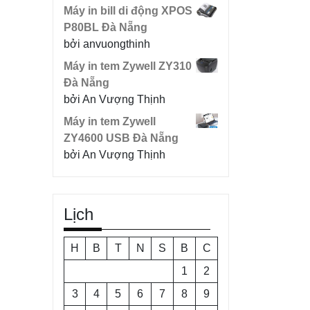
Máy in bill di động XPOS
P80BL Đà Nẵng
bởi anvuongthinh
Máy in tem Zywell ZY310
Đà Nẵng
bởi An Vượng Thịnh
Máy in tem Zywell
ZY4600 USB Đà Nẵng
bởi An Vượng Thịnh
Lịch
H
B
T
N
S
B
C
1
2
3
4
5
6
7
8
9