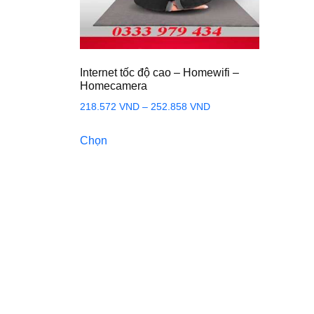
Internet tốc độ cao – Homewifi –
Homecamera
Khoảng
218.572
VND
–
252.858
VND
giá:
Sản
Chọn
từ
phẩm
218.572 VND
này
đến
có
252.858 VND
nhiều
biến
thể.
Các
tùy
chọn
có