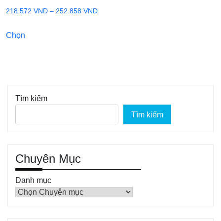
Khoảng
218.572
VND
–
252.858
VND
giá:
Sản
Chọn
từ
phẩm
218.572 VND
này
đến
có
252.858 VND
nhiều
biến
Tìm kiếm
thể.
Tìm kiếm
Các
tùy
chọn
có
Chuyên Mục
thể
Danh mục
được
chọn
trên
trang