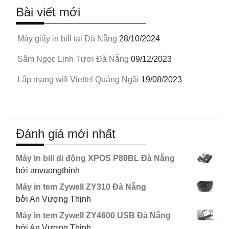
Bài viết mới
sản
phẩm
Máy giấy in bill tại Đà Nẵng
28/10/2024
Sâm Ngọc Linh Tươi Đà Nẵng
09/12/2023
Lắp mạng wifi Viettel Quảng Ngãi
19/08/2023
Đánh giá mới nhất
Máy in bill di động XPOS P80BL Đà Nẵng
bởi anvuongthinh
Máy in tem Zywell ZY310 Đà Nẵng
bởi An Vượng Thịnh
Máy in tem Zywell ZY4600 USB Đà Nẵng
bởi An Vượng Thịnh