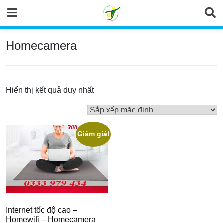
Skip
to
content
Homecamera
Hiển thị kết quả duy nhất
Giảm giá!
Internet tốc độ cao –
Homewifi – Homecamera