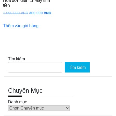
Hóa đơn điện tử Máy tính
tiền
Giá
Giá
1.590.000
VND
300.000
VND
gốc
hiện
Thêm vào giỏ hàng
là:
tại
1.590.000 VND.
là:
300.000 VND.
Tìm kiếm
Tìm kiếm
Chuyên Mục
Danh mục