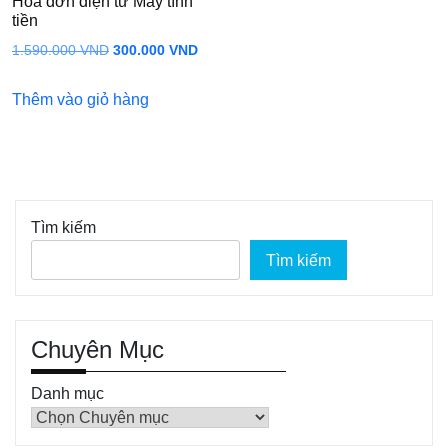
Hóa đơn điện tử Máy tính
tiền
Giá
Giá
1.590.000
VND
300.000
VND
gốc
hiện
Thêm vào giỏ hàng
là:
tại
1.590.000 VND.
là:
300.000 VND.
Tìm kiếm
Tìm kiếm
Chuyên Mục
Danh mục