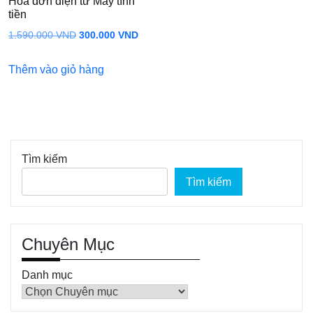
Hóa đơn điện tử Máy tính
tiền
Giá
Giá
1.590.000
VND
300.000
VND
gốc
hiện
Thêm vào giỏ hàng
là:
tại
1.590.000 VND.
là:
300.000 VND.
Tìm kiếm
Tìm kiếm
Chuyên Mục
Danh mục