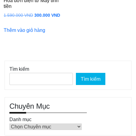
Hóa đơn điện tử Máy tính
tiền
Giá
Giá
1.590.000
VND
300.000
VND
gốc
hiện
Thêm vào giỏ hàng
là:
tại
1.590.000 VND.
là:
300.000 VND.
Tìm kiếm
Tìm kiếm
Chuyên Mục
Danh mục