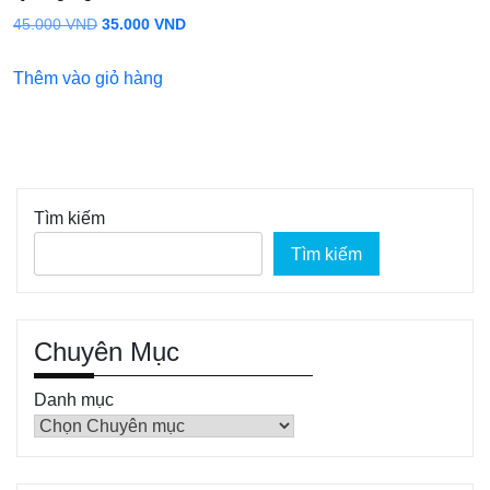
Giá
Giá
45.000
VND
35.000
VND
gốc
hiện
Thêm vào giỏ hàng
là:
tại
45.000 VND.
là:
35.000 VND.
Tìm kiếm
Tìm kiếm
Chuyên Mục
Danh mục