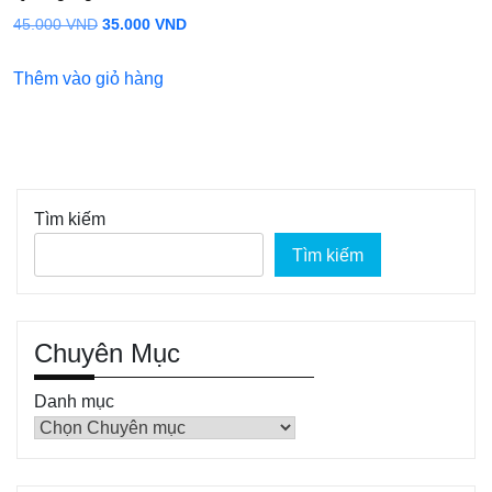
Giá
Giá
45.000
VND
35.000
VND
gốc
hiện
Thêm vào giỏ hàng
là:
tại
45.000 VND.
là:
35.000 VND.
Tìm kiếm
Tìm kiếm
Chuyên Mục
Danh mục