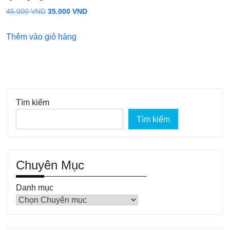
Giá
Giá
45.000
VND
35.000
VND
gốc
hiện
Thêm vào giỏ hàng
là:
tại
45.000 VND.
là:
35.000 VND.
Tìm kiếm
Tìm kiếm
Chuyên Mục
Danh mục