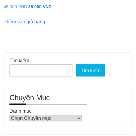
Giá
Giá
45.000
VND
35.000
VND
gốc
hiện
Thêm vào giỏ hàng
là:
tại
45.000 VND.
là:
35.000 VND.
Tìm kiếm
Tìm kiếm
Chuyên Mục
Danh mục