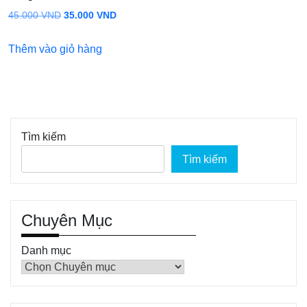
Giá
Giá
45.000
VND
35.000
VND
gốc
hiện
Thêm vào giỏ hàng
là:
tại
45.000 VND.
là:
35.000 VND.
Tìm kiếm
Tìm kiếm
Chuyên Mục
Danh mục